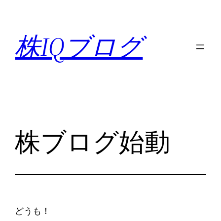
内
容
株IQブログ
を
ス
キ
ッ
プ
株ブログ始動
どうも！